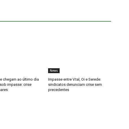
News
de chegam ao último dia
Impasse entre V.tal, Oi e Serede:
 sob impasse: crise
sindicatos denunciam crise sem
hares
precedentes