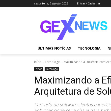
sexta-feira, 7 agosto, 2026
Entrar / Cadastrar
ÚLTIMAS NOTÍCIAS
TECNOLOGIA
N
Início
Tecnologia
Maximizando a Eficiência com Arq
News
Tecnologia
Maximizando a Ef
Arquitetura de So
Cansado de softwares lentos e inefic
Soluções pode ser a chave para turb