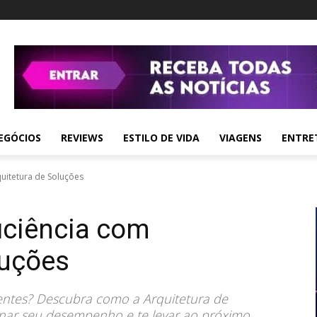
EGÓCIOS
REVIEWS
ESTILO DE VIDA
VIAGENS
ENTRE
uitetura de Soluções
iciência com
luções
ientes? Descubra como a Arquitetura de
inar seu desempenho e te levar ao próximo