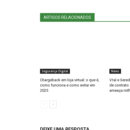
ARTIGOS RELACIONADOS
Segurança Digital
News
Chargeback em loja virtual: o que é,
V.tal e Sere
como funciona e como evitar em
de contrato
2025
ameaça mil
DEIXE UMA RESPOSTA