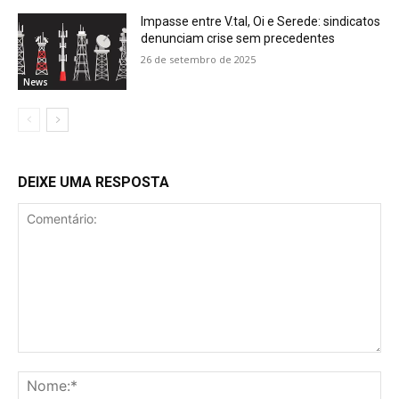
Impasse entre V.tal, Oi e Serede: sindicatos
denunciam crise sem precedentes
26 de setembro de 2025
News
DEIXE UMA RESPOSTA
Comentário:
No