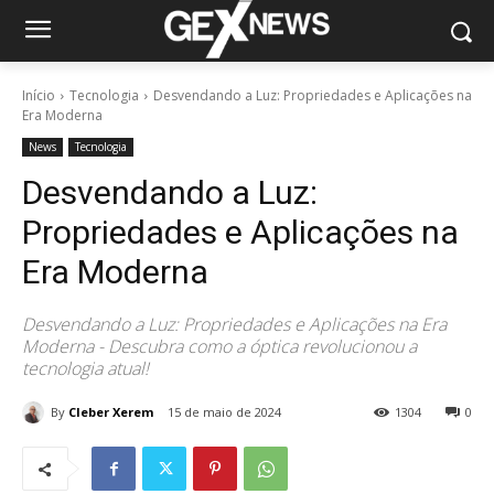
Início
Tecnologia
Desvendando a Luz: Propriedades e Aplicações na
Era Moderna
News
Tecnologia
Desvendando a Luz:
Propriedades e Aplicações na
Era Moderna
Desvendando a Luz: Propriedades e Aplicações na Era
Moderna - Descubra como a óptica revolucionou a
tecnologia atual!
By
Cleber Xerem
15 de maio de 2024
1304
0