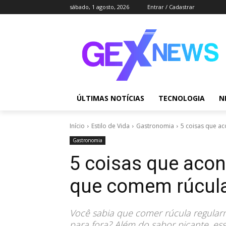
sábado, 1 agosto, 2026
Entrar / Cadastrar
ÚLTIMAS NOTÍCIAS
TECNOLOGIA
N
Início
Estilo de Vida
Gastronomia
5 coisas que a
Gastronomia
5 coisas que aco
que comem rúcula
Você sabia que comer rúcula regula
para fora? Além do sabor picante, es