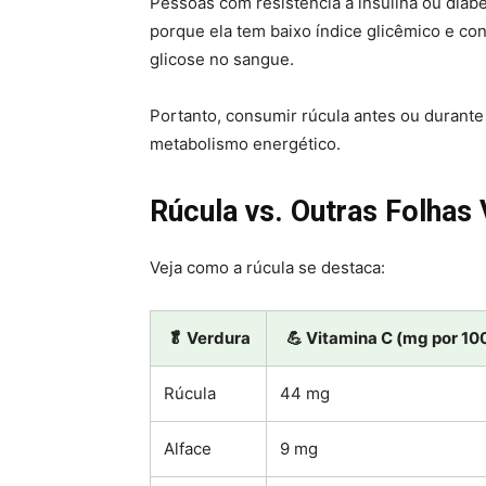
Pessoas com resistência à insulina ou diabe
porque ela tem baixo índice glicêmico e co
glicose no sangue.
Portanto, consumir rúcula antes ou durante 
metabolismo energético.
Rúcula vs. Outras Folhas
Veja como a rúcula se destaca:
🥬 Verdura
💪 Vitamina C (mg por 10
Rúcula
44 mg
Alface
9 mg