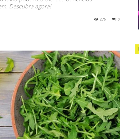
m. Descubra agora!
276
0