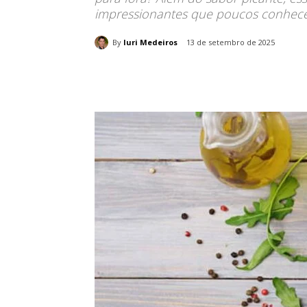
impressionantes que poucos conhece
By
Iuri Medeiros
13 de setembro de 2025
Compartilhado