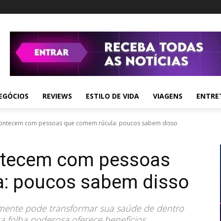
EGÓCIOS
REVIEWS
ESTILO DE VIDA
VIAGENS
ENTRE
contecem com pessoas que comem rúcula: poucos sabem disso
ntecem com pessoas
: poucos sabem disso
rmente pode transformar sua saúde de dentro
sa folha poderosa oferece benefícios