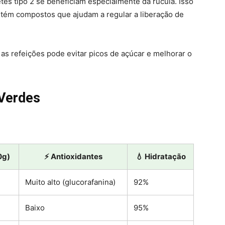
tes tipo 2 se beneficiam especialmente da rúcula. Isso
ntém compostos que ajudam a regular a liberação de
as refeições pode evitar picos de açúcar e melhorar o
 Verdes
0g)
⚡ Antioxidantes
💧 Hidratação
Muito alto (glucorafanina)
92%
Baixo
95%