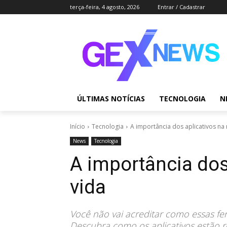
terça-feira, 4 agosto, 2026
Entrar / Cadastrar
ÚLTIMAS NOTÍCIAS
TECNOLOGIA
N
Início
Tecnologia
A importância dos aplicativos na
News
Tecnologia
A importância dos
vida
Você não vai acreditar como essas f
Descubra como os aplicativos estão r