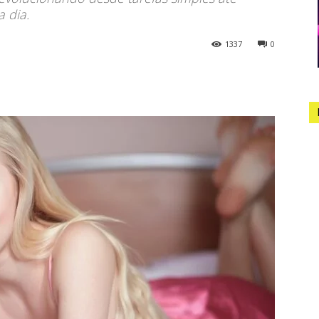
 dia.
1337
0