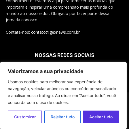
conhecimento. Estamos aqui para fornecer as notícias que
importam e inspirar uma compreensão mais profunda do
mundo ao nosso redor. Obrigado por fazer parte dessa
jornada conosco.
Contate-nos:
contato@gexnews.com.br
NOSSAS REDES SOCIAIS
Valorizamos a sua privacidade
Usamos cookies para melhorar sua experiência de
navegação, veicular anúncios ou conteúdo personalizado
e analisar nosso tráfego. Ao clicar em “Aceitar tudo”, você
© 2025 - Todos os Direitos Reservados a GEX - CNPJ 37.924.406/0001-
concorda com o uso de cookies.
70
Contatos
Disclaimer
Fale Conosco
Política de Privacidade
Customizar
Rejeitar tudo
Aceitar tudo
Sobre Nós
Termos e Condições