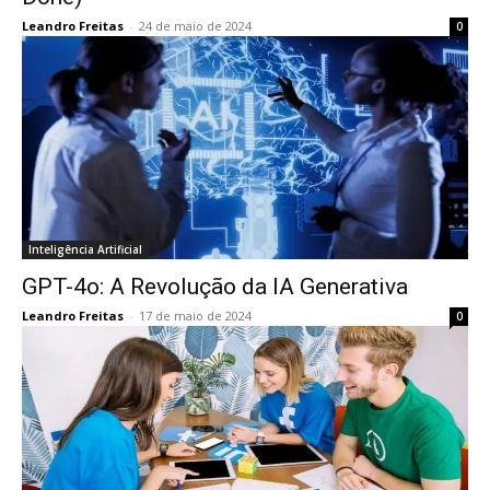
Leandro Freitas
-
24 de maio de 2024
0
Inteligência Artificial
GPT-4o: A Revolução da IA Generativa
Leandro Freitas
-
17 de maio de 2024
0