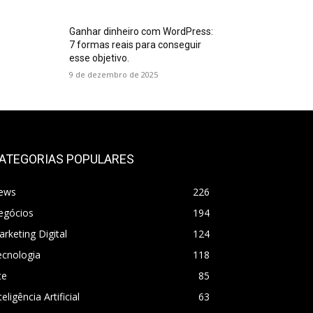
Ganhar dinheiro com WordPress:
7 formas reais para conseguir
esse objetivo.
9 de dezembro de 2025
ATEGORIAS POPULARES
ews
226
egócios
194
rketing Digital
124
ecnologia
118
te
85
teligência Artificial
63