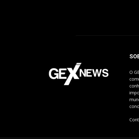
SO
O GE
comu
conh
impo
mund
cono
Cont