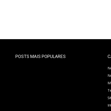
POSTS MAIS POPULARES
C
N
N
Ma
T
Si
In