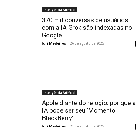
Inteligência Artificial
370 mil conversas de usuários
com a IA Grok são indexadas no
Google
Iuri Medeiros
-
26 de agosto de 2025
Inteligência Artificial
Apple diante do relógio: por que a
IA pode ser seu ‘Momento
BlackBerry’
Iuri Medeiros
-
22 de agosto de 2025