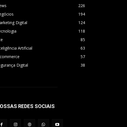
ews
226
egócios
194
rketing Digital
124
ecnologia
118
te
85
teligência Artificial
63
-commerce
57
gurança Digital
38
OSSAS REDES SOCIAIS