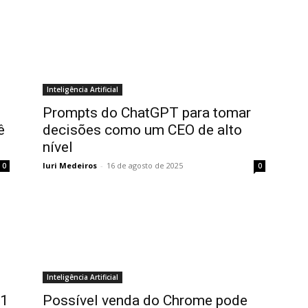
Inteligência Artificial
Prompts do ChatGPT para tomar
ê
decisões como um CEO de alto
nível
Iuri Medeiros
-
16 de agosto de 2025
0
0
Inteligência Artificial
 1
Possível venda do Chrome pode