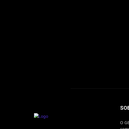
SO
O GE
comu