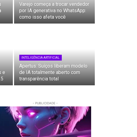
s
Varejo começa a trocar vendedor
a
por IA generativa no WhatsApp:
como isso afeta você
INTELIGÊNCIA ARTIFICIAL
Apertus: Suíços liberam modelo
s e
de IA totalmente aberto com
25
transparência total
- PUBLICIDADE -