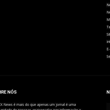
N
N
Ma
T
Si
In
E
Se
BRE NÓS
N
X News é mais do que apenas um jornal é uma
nidade de pessoas apaixonadas por informação e